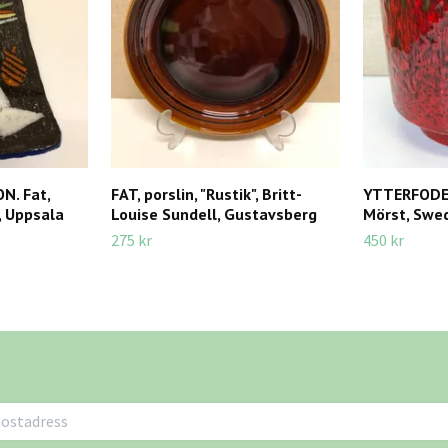
N. Fat,
FAT, porslin, "Rustik", Britt-
YTTERFODER
, Uppsala
Louise Sundell, Gustavsberg
Mörst, Swed
275 kr
450 kr