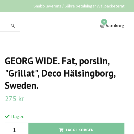
Snabb leverans / Säkra betalningar /väl packeterat
0
Varukorg
GEORG WIDE. Fat, porslin,
"Grillat", Deco Hälsingborg,
Sweden.
275 kr
I lager.
LÄGG I KORGEN