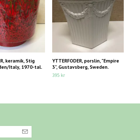
, keramik, Stig
YTTERFODER, porslin, "Empire
SVE
en/Italy, 1970-tal.
3", Gustavsberg, Sweden.
kera
Sti
395 kr
475 