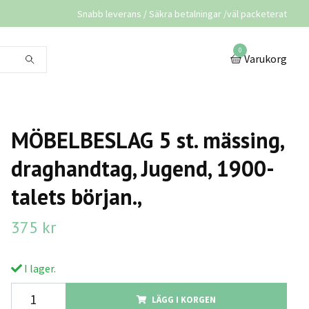
Snabb leverans / Säkra betalningar /väl packeterat
0
Varukorg
MÖBELBESLAG 5 st. mässing,
draghandtag, Jugend, 1900-
talets början.,
375 kr
I lager.
LÄGG I KORGEN