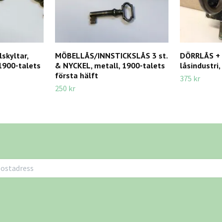
lskyltar,
MÖBELLÅS/INNSTICKSLÅS 3 st.
DÖRRLÅS + 
 1900-talets
& NYCKEL, metall, 1900-talets
låsindustri,
första hälft
375 kr
250 kr