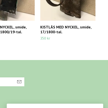
NYCKEL, smide,
KISTLÅS MED NYCKEL, smide,
MÖB
 1800/19-tal.
17/1800-tal.
Mill
Jug
350 kr
395 