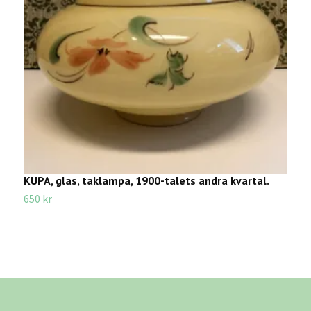
KUPA, glas, taklampa, 1900-talets andra kvartal.
K
650 kr
2