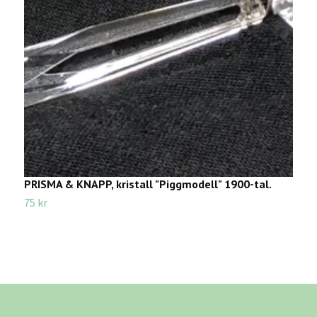
PRISMA & KNAPP, kristall "Piggmodell" 1900-tal.
O
W
75 kr
1