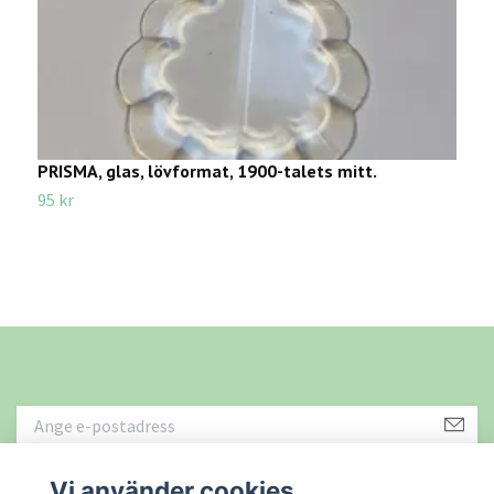
PRISMA, glas, lövformat, 1900-talets mitt.
P
95 kr
7
Vi använder cookies