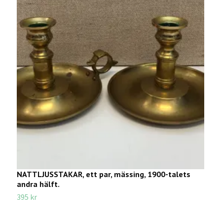
NATTLJUSSTAKAR, ett par, mässing, 1900-talets
K
andra hälft.
S
395 kr
7