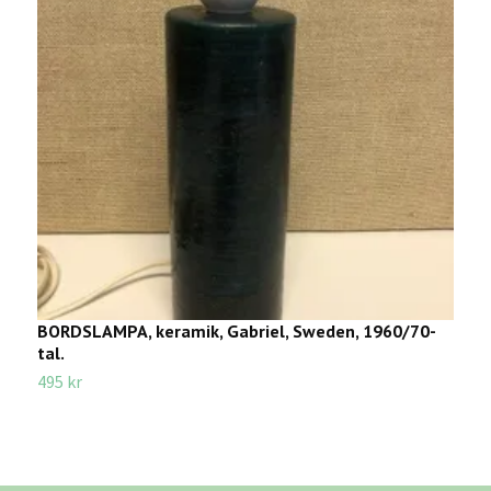
BORDSLAMPA, keramik, Gabriel, Sweden, 1960/70-
B
tal.
1
495 kr
7