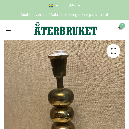
SEK
Snabb leverans / Säkra betalningar /väl packeterat
0